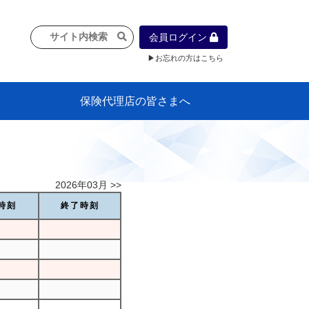
会員ログイン
▶お忘れの方はこちら
保険代理店の皆さまへ
像
プラン
車等に
保険）
』の概
各種議事録
インフォメーション（体制整備の豆知
代理店合併Q&A
代理店経営サポートデスク支援ツール
政治連盟
社会貢献活動・公開講座
地球環境保全活動
消費者団体との懇談会
各種研修・広報活動
代協活動の新聞掲載記事
情報紙「みなさまの保険情報」
申込み方法
頒布品
購入方法
入会のご案内
代理店賠責『日本代協新プラン』
日本代協アカデミー
「損害保険大学課程」教育プログラム
識）
2026年03月 >>
時刻
終了時刻