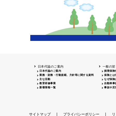
日本代協のご案内
一般の皆
日本代協のご案内
損害保険
業務・財務・行動規範、方針等に関する資料
保険とは
主な活動
なぜ保険
教育研修事業
自動車事
新着情報一覧
事故や災
|
|
サイトマップ
プライバシーポリシー
リ