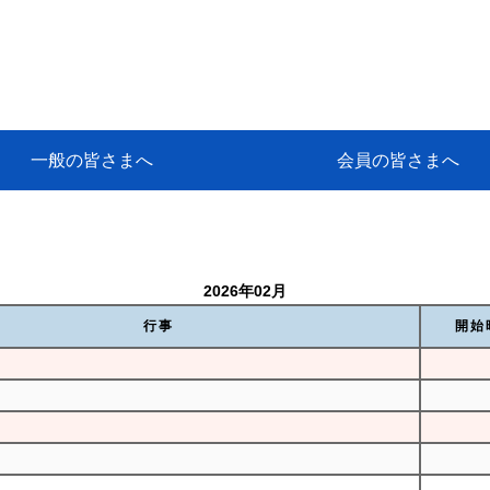
一般の皆さまへ
会員の皆さまへ
挨拶
等
代協アカデミー
保険大学課程とは
ンサルティングコース」教育プロ
保険トータルプランナーとは
研修事業のあゆみ
保険代理店とは
とは何か？
保険は必要か？
車事故への対応
や災害への心構え
代理店のしごと
日本代協がめざす理想の代理店
保険の相談は損害保険トータル
保険は何のために・・・
保険の必要性
自動車事故発生時
自賠責保険 (強制保険)
ひき逃げ・無保険自動車・盗難
賠償問題の解決～事故後の流れ
交通事故を起こした時の責任
主な交通事故（自賠責・自動車
日本代協ニュース
会員専用書庫
活動報告
情報紙「みなさまの保険情報」
会員専用ショップ
日本代協月別スケジュール
代協とは
代協の目的
入会の資格
入会の特典
入会方法
代理店賠責『日本代協新プラン
保険期間と保険開始日
保険料の算出基準・基本保険料
契約方式・加入方法
お問い合わせ先
高額補償プラン（免責100万円）
主な免責事由
よくある質問Q&A
参考:保険業法と代理店の責任
ム
ナーに！
よる事故の場合
に関するご相談
要
2026年02月
行事
開始