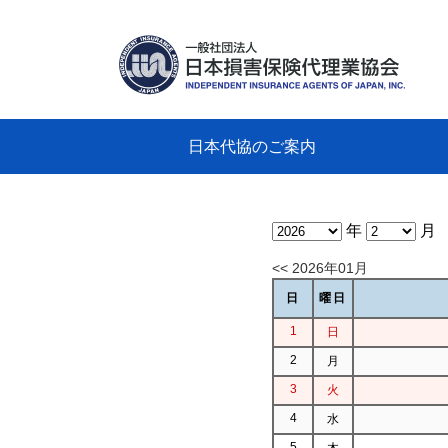
日本代協のご案内
日本代協のご案内
業務・財務・行動規範、方針等に関す
主な活動
教育研修事業
新着情報
会長
概要
組織
役員
日本
損害
「コ
損害
教育
損害
保険
なぜ
自動
事故
る資料
グラ
年
月
<< 2026年01月
日
曜日
1
日
2
月
3
火
4
水
5
木