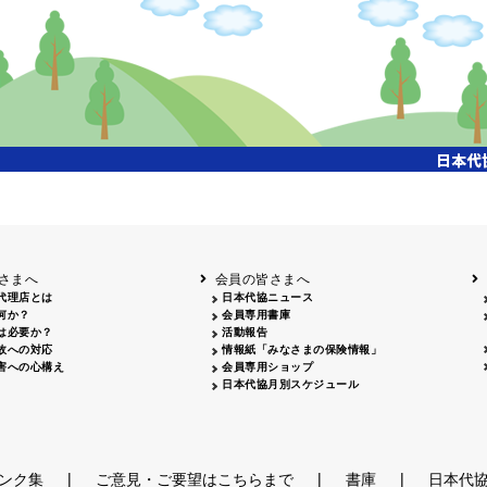
さまへ
会員の皆さまへ
代理店とは
日本代協ニュース
何か？
会員専用書庫
は必要か？
活動報告
故への対応
情報紙「みなさまの保険情報」
害への心構え
会員専用ショップ
日本代協月別スケジュール
|
|
|
ンク集
ご意見・ご要望はこちらまで
書庫
日本代