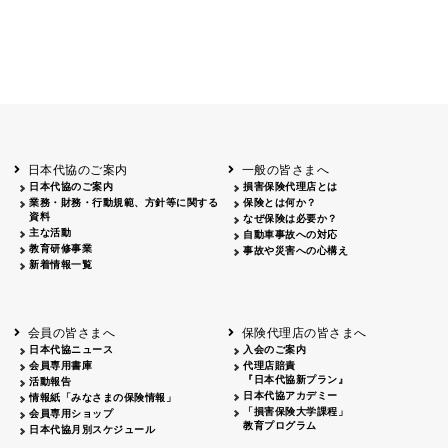
日本代協のご案内
一般の皆さまへ
日本代協のご案内
損害保険代理店とは
業務・財務・行動規範、方針等に関する
保険とは何か？
資料
なぜ保険は必要か？
主な活動
自動車事故への対応
教育研修事業
事故や災害への心構え
新着情報一覧
会員の皆さまへ
保険代理店の皆さまへ
日本代協ニュース
入会のご案内
会員専用書庫
代理店賠責
『日本代協新プラン』
活動報告
日本代協アカデミー
情報紙「みなさまの保険情報」
「損害保険大学課程」
会員専用ショップ
教育プログラム
日本代協月別スケジュール