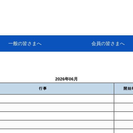
一般の皆さまへ
会員の皆さまへ
挨拶
等
代協アカデミー
保険大学課程とは
ンサルティングコース」教育プロ
保険トータルプランナーとは
研修事業のあゆみ
保険代理店とは
とは何か？
保険は必要か？
車事故への対応
や災害への心構え
代理店のしごと
日本代協がめざす理想の代理店
保険の相談は損害保険トータル
保険は何のために・・・
保険の必要性
自動車事故発生時
自賠責保険 (強制保険)
ひき逃げ・無保険自動車・盗難
賠償問題の解決～事故後の流れ
交通事故を起こした時の責任
主な交通事故（自賠責・自動車
日本代協ニュース
会員専用書庫
活動報告
情報紙「みなさまの保険情報」
会員専用ショップ
日本代協月別スケジュール
代協とは
代協の目的
入会の資格
入会の特典
入会方法
代理店賠責『日本代協新プラン
保険期間と保険開始日
保険料の算出基準・基本保険料
契約方式・加入方法
お問い合わせ先
高額補償プラン（免責100万円）
主な免責事由
よくある質問Q&A
参考:保険業法と代理店の責任
ム
ナーに！
よる事故の場合
に関するご相談
要
2026年06月
行事
開始