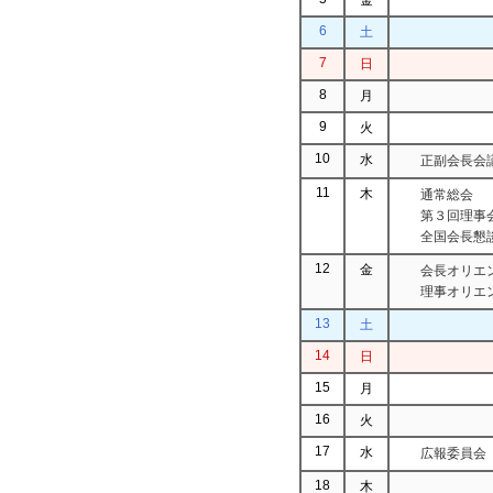
6
土
7
日
8
月
9
火
10
水
正副会長会
11
木
通常総会
第３回理事
全国会長懇
12
金
会長オリエ
理事オリエ
13
土
14
日
15
月
16
火
17
水
広報委員会
18
木