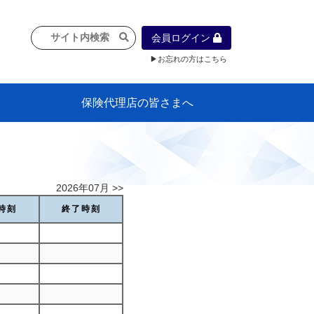
会員ログイン
▶お忘れの方はこちら
保険代理店の皆さまへ
像
プラン
車等に
保険）
』の概
各種議事録
インフォメーション（体制整備の豆知
代理店合併Q&A
代理店経営サポートデスク支援ツール
政治連盟
社会貢献活動・公開講座
地球環境保全活動
消費者団体との懇談会
各種研修・広報活動
代協活動の新聞掲載記事
情報紙「みなさまの保険情報」
申込み方法
頒布品
購入方法
入会のご案内
代理店賠責『日本代協新プラン』
日本代協アカデミー
「損害保険大学課程」教育プログラム
識）
2026年07月 >>
時刻
終了時刻