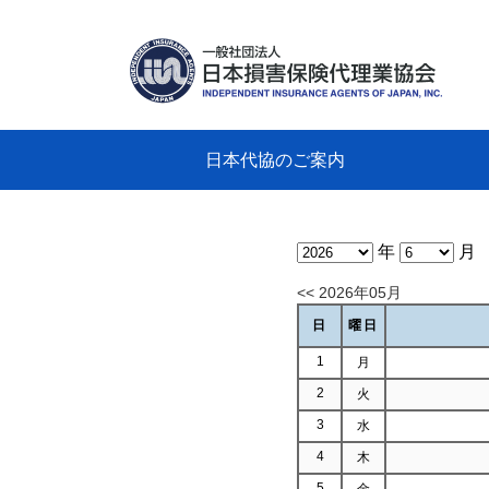
日本代協のご案内
日本代協のご案内
業務・財務・行動規範、方針等に関す
主な活動
教育研修事業
新着情報
会長
概要
組織
役員
日本
損害
「コ
損害
教育
損害
保険
なぜ
自動
事故
る資料
グラ
年
月
<< 2026年05月
日
曜日
1
月
2
火
3
水
4
木
5
金