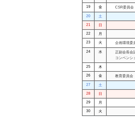
19
金
CSR委員会
20
土
21
日
22
月
23
火
企画環境委
24
水
正副会長会議
コンベンシ
25
木
26
金
教育委員会
27
土
28
日
29
月
30
火