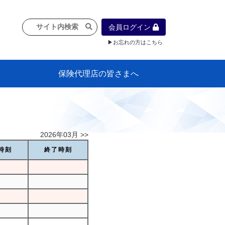
会員ログイン
▶お忘れの方はこちら
保険代理店の皆さまへ
像
プラン
車等に
保険）
』の概
各種議事録
インフォメーション（体制整備の豆知
代理店合併Q&A
代理店経営サポートデスク支援ツール
政治連盟
社会貢献活動・公開講座
地球環境保全活動
消費者団体との懇談会
各種研修・広報活動
代協活動の新聞掲載記事
情報紙「みなさまの保険情報」
申込み方法
頒布品
購入方法
入会のご案内
代理店賠責『日本代協新プラン』
日本代協アカデミー
「損害保険大学課程」教育プログラム
識）
2026年03月 >>
時刻
終了時刻