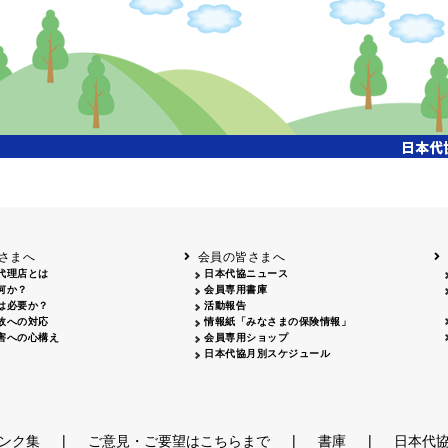
さまへ
会員の皆さまへ
代理店とは
日本代協ニュース
何か？
会員専用書庫
は必要か？
活動報告
故への対応
情報紙「みなさまの保険情報」
害への心構え
会員専用ショップ
日本代協月別スケジュール
|
|
|
ンク集
ご意見・ご要望はこちらまで
書庫
日本代