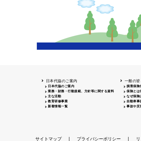
日本代協のご案内
一般の皆
日本代協のご案内
損害保険
業務・財務・行動規範、方針等に関する資料
保険とは
主な活動
なぜ保険
教育研修事業
自動車事
新着情報一覧
事故や災
|
|
サイトマップ
プライバシーポリシー
リ