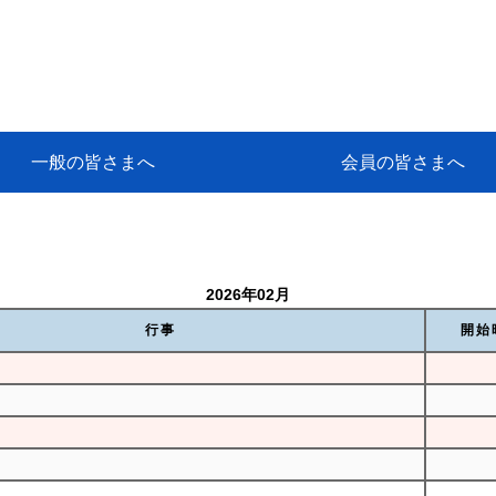
一般の皆さまへ
会員の皆さまへ
挨拶
等
代協アカデミー
保険大学課程とは
ンサルティングコース」教育プロ
保険トータルプランナーとは
研修事業のあゆみ
保険代理店とは
とは何か？
保険は必要か？
車事故への対応
や災害への心構え
代理店のしごと
日本代協がめざす理想の代理店
保険の相談は損害保険トータル
保険は何のために・・・
保険の必要性
自動車事故発生時
自賠責保険 (強制保険)
ひき逃げ・無保険自動車・盗難
賠償問題の解決～事故後の流れ
交通事故を起こした時の責任
主な交通事故（自賠責・自動車
日本代協ニュース
会員専用書庫
活動報告
情報紙「みなさまの保険情報」
会員専用ショップ
日本代協月別スケジュール
代協とは
代協の目的
入会の資格
入会の特典
入会方法
代理店賠責『日本代協新プラン
保険期間と保険開始日
保険料の算出基準・基本保険料
契約方式・加入方法
お問い合わせ先
高額補償プラン（免責100万円）
主な免責事由
よくある質問Q&A
参考:保険業法と代理店の責任
ム
ナーに！
よる事故の場合
に関するご相談
要
2026年02月
行事
開始