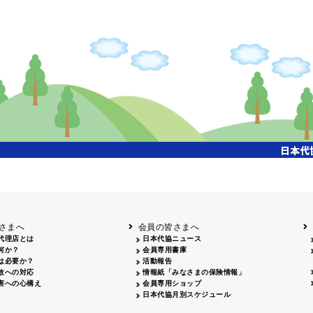
さまへ
会員の皆さまへ
代理店とは
日本代協ニュース
何か？
会員専用書庫
は必要か？
活動報告
故への対応
情報紙「みなさまの保険情報」
害への心構え
会員専用ショップ
日本代協月別スケジュール