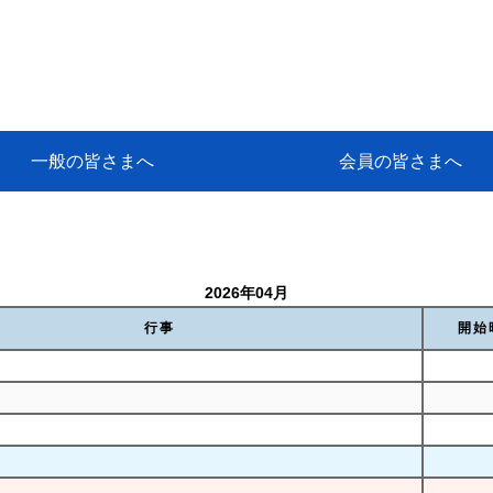
一般の皆さまへ
会員の皆さまへ
挨拶
等
代協アカデミー
保険大学課程とは
ンサルティングコース」教育プロ
保険トータルプランナーとは
研修事業のあゆみ
保険代理店とは
とは何か？
保険は必要か？
車事故への対応
や災害への心構え
代理店のしごと
日本代協がめざす理想の代理店
保険の相談は損害保険トータル
保険は何のために・・・
保険の必要性
自動車事故発生時
自賠責保険 (強制保険)
ひき逃げ・無保険自動車・盗難
賠償問題の解決～事故後の流れ
交通事故を起こした時の責任
主な交通事故（自賠責・自動車
日本代協ニュース
会員専用書庫
活動報告
情報紙「みなさまの保険情報」
会員専用ショップ
日本代協月別スケジュール
代協とは
代協の目的
入会の資格
入会の特典
入会方法
代理店賠責『日本代協新プラン
保険期間と保険開始日
保険料の算出基準・基本保険料
契約方式・加入方法
お問い合わせ先
高額補償プラン（免責100万円）
主な免責事由
よくある質問Q&A
参考:保険業法と代理店の責任
ム
ナーに！
よる事故の場合
に関するご相談
要
2026年04月
行事
開始