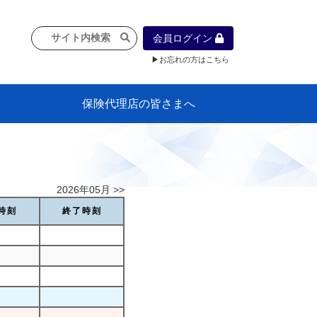
会員ログイン
▶お忘れの方はこちら
保険代理店の皆さまへ
像
プラン
車等に
保険）
』の概
各種議事録
インフォメーション（体制整備の豆知
代理店合併Q&A
代理店経営サポートデスク支援ツール
政治連盟
社会貢献活動・公開講座
地球環境保全活動
消費者団体との懇談会
各種研修・広報活動
代協活動の新聞掲載記事
情報紙「みなさまの保険情報」
申込み方法
頒布品
購入方法
入会のご案内
代理店賠責『日本代協新プラン』
日本代協アカデミー
「損害保険大学課程」教育プログラム
識）
2026年05月 >>
時刻
終了時刻