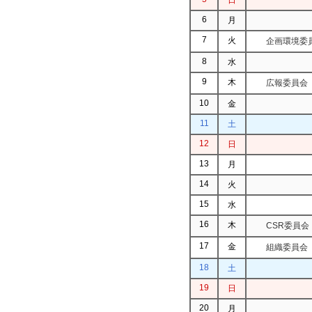
6
月
7
火
企画環境委
8
水
9
木
広報委員会
10
金
11
土
12
日
13
月
14
火
15
水
16
木
CSR委員会
17
金
組織委員会
18
土
19
日
20
月