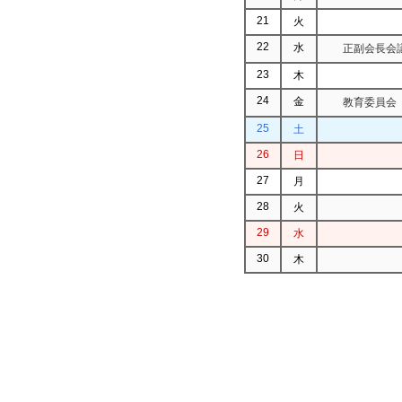
21
火
22
水
正副会長会議
23
木
24
金
教育委員会
25
土
26
日
27
月
28
火
29
水
30
木