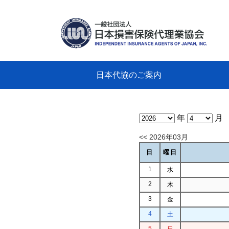
日本代協のご案内
日本代協のご案内
業務・財務・行動規範、方針等に関す
主な活動
教育研修事業
新着情報
会長
概要
組織
役員
日本
損害
「コ
損害
教育
損害
保険
なぜ
自動
事故
る資料
グラ
年
月
<< 2026年03月
日
曜日
1
水
2
木
3
金
4
土
5
日