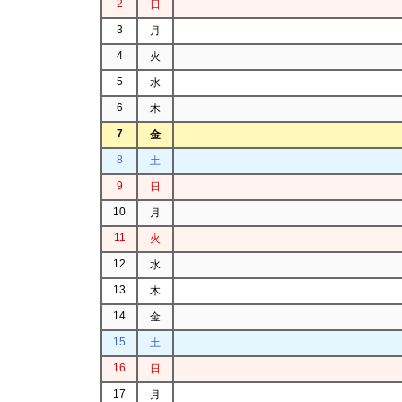
2
日
3
月
4
火
5
水
6
木
7
金
8
土
9
日
10
月
11
火
12
水
13
木
14
金
15
土
16
日
17
月