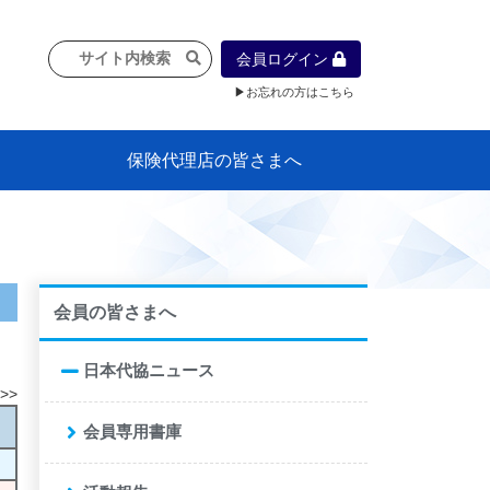
会員ログイン
▶お忘れの方はこちら
保険代理店の皆さまへ
像
プラン
車等に
保険）
』の概
各種議事録
インフォメーション（体制整備の豆知
代理店合併Q&A
代理店経営サポートデスク支援ツール
政治連盟
社会貢献活動・公開講座
地球環境保全活動
消費者団体との懇談会
各種研修・広報活動
代協活動の新聞掲載記事
情報紙「みなさまの保険情報」
申込み方法
頒布品
購入方法
入会のご案内
代理店賠責『日本代協新プラン』
日本代協アカデミー
「損害保険大学課程」教育プログラム
識）
会員の皆さまへ
日本代協ニュース
>>
会員専用書庫