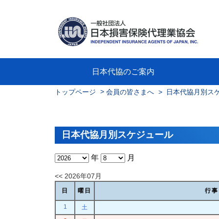
日本代協のご案内
>
トップページ
会員の皆さまへ
> 日本代協月別ス
日本代協のご案内
業務・財務・行動規範、方針等に関す
主な活動
教育研修事業
新着情報
会長
概要
組織
役員
日本
損害
「コ
損害
教育
損害
保険
なぜ
自動
事故
る資料
グラ
日本代協月別スケジュール
年
月
<< 2026年07月
日
曜日
行事
1
土