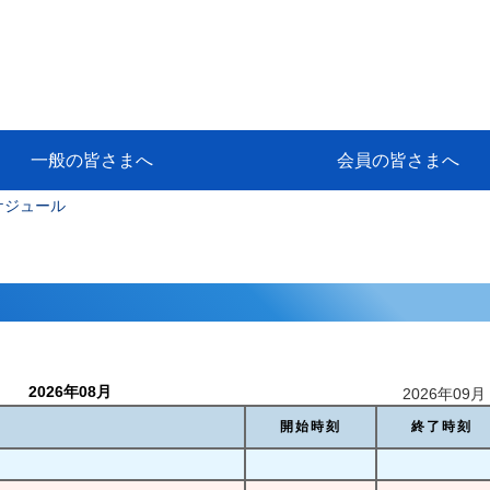
一般の皆さまへ
会員の皆さまへ
ケジュール
挨拶
等
代協アカデミー
保険大学課程とは
ンサルティングコース」教育プロ
保険トータルプランナーとは
研修事業のあゆみ
保険代理店とは
とは何か？
保険は必要か？
車事故への対応
や災害への心構え
代理店のしごと
日本代協がめざす理想の代理店
保険の相談は損害保険トータル
保険は何のために・・・
保険の必要性
自動車事故発生時
自賠責保険 (強制保険)
ひき逃げ・無保険自動車・盗難
賠償問題の解決～事故後の流れ
交通事故を起こした時の責任
主な交通事故（自賠責・自動車
日本代協ニュース
会員専用書庫
活動報告
情報紙「みなさまの保険情報」
会員専用ショップ
日本代協月別スケジュール
代協とは
代協の目的
入会の資格
入会の特典
入会方法
代理店賠責『日本代協新プラン
保険期間と保険開始日
保険料の算出基準・基本保険料
契約方式・加入方法
お問い合わせ先
高額補償プラン（免責100万円）
主な免責事由
よくある質問Q&A
参考:保険業法と代理店の責任
ム
ナーに！
よる事故の場合
に関するご相談
要
2026年08月
2026年09月 
開始時刻
終了時刻